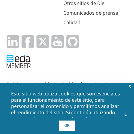
Otros sitios de Digi
Comunicados de prensa
Calidad
Política de privacidad
|
Política de cookies
|
x
Este sitio web utiliza cookies que son esenciales
Aviso legal
|
Mapa del sitio
para el funcionamiento de este sitio, para
personalizar el contenido y permitirnos analizar
©
2026
Digi International Inc. Todos los derechos
el rendimiento del sitio. Si continúa utilizando
reservados.
nuestro sitio web, acepta el uso de nuestras
cookies. Haga clic en Aceptar para indicar que
OK
acepta nuestra
política de cookies
, incluidas las