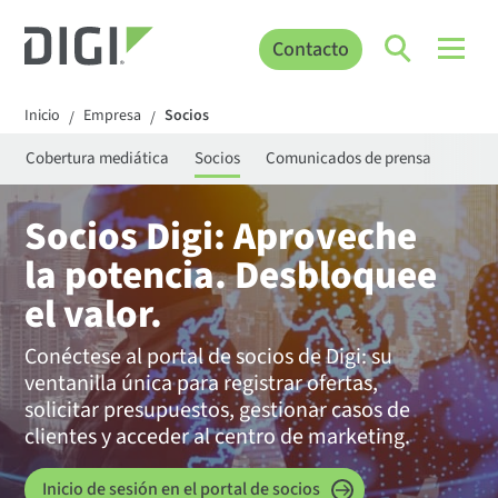
Contacto
Inicio
Empresa
Socios
/
/
s
Cobertura mediática
Socios
Comunicados de prensa
Socios Digi: Aproveche
la potencia. Desbloquee
el valor.
Conéctese al portal de socios de Digi: su
ventanilla única para registrar ofertas,
solicitar presupuestos, gestionar casos de
clientes y acceder al centro de marketing.
Inicio de sesión en el portal de socios