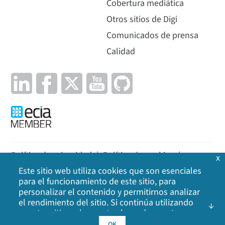
Cobertura mediática
Otros sitios de Digi
Comunicados de prensa
Calidad
Política de privacidad
|
Política de cookies
|
x
Este sitio web utiliza cookies que son esenciales
Aviso legal
|
Mapa del sitio
para el funcionamiento de este sitio, para
personalizar el contenido y permitirnos analizar
©
2026
Digi International Inc. Todos los derechos
el rendimiento del sitio. Si continúa utilizando
reservados.
nuestro sitio web, acepta el uso de nuestras
cookies. Haga clic en Aceptar para indicar que
OK