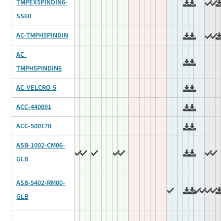
TMPEX5PINDIN6-
SS60
AC-TMPH5PINDIN
AC-
TMPH5PINDIN6
AC-VELCRO-5
ACC-440091
ACC-500170
ASB-1002-CM06-
GLB
ASB-5402-RM00-
GLB