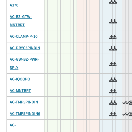
A370
AC-BZ-GTW-
MNTBRT
AC-CLAMP-P-10
AC-DRYC5PINDIN
AC-GW-BZ-PWR-
SPLY
AC-IQOQPQ
AC-MNTBRT
AC-TMP5PINDIN
AC-TMP5PINDIN6
AC-