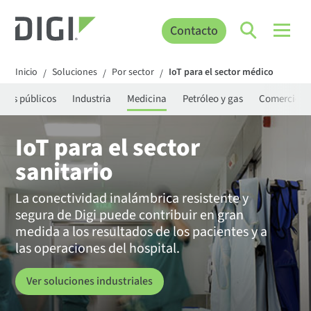
Contacto
Inicio
Soluciones
Por sector
IoT para el sector médico
/
/
/
icios públicos
Industria
Medicina
Petróleo y gas
Comercio m
IoT para el sector
sanitario
La conectividad inalámbrica resistente y
segura de Digi puede contribuir en gran
medida a los resultados de los pacientes y a
las operaciones del hospital.
Ver soluciones industriales