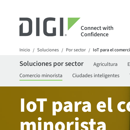
Connect with
Confidence
Inicio
Soluciones
Por sector
IoT para el comerc
/
/
/
Soluciones por sector
Agricultura
E
Comercio minorista
Ciudades inteligentes
IoT para el 
minorista