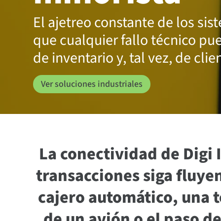
El ajetreo constante de los sis
que cualquier fallo técnico pu
de inventario y, tal vez, de clie
Ver soluciones industriales
La conectividad de Digi 
transacciones siga fluyen
cajero automático, una t
de un avión o el paso d