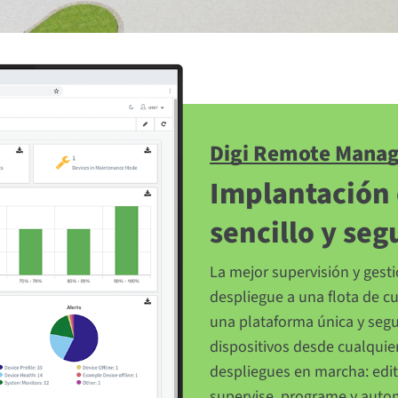
Digi Remote Mana
Implantación 
sencillo y seg
La mejor supervisión y gest
despliegue a una flota de c
una plataforma única y segu
dispositivos desde cualquie
despliegues en marcha: edite
supervise, programe y automa