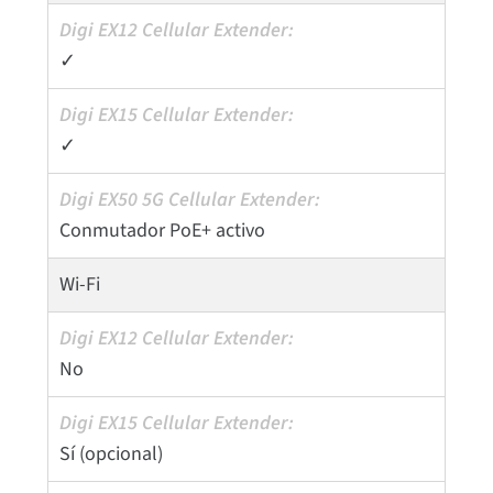
✓
✓
Conmutador PoE+ activo
Wi-Fi
No
Sí (opcional)