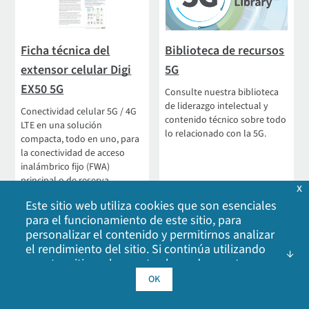
Ficha técnica del
Biblioteca de recursos
extensor celular Digi
5G
EX50 5G
Consulte nuestra biblioteca
de liderazgo intelectual y
Conectividad celular 5G / 4G
contenido técnico sobre todo
LTE en una solución
lo relacionado con la 5G.
compacta, todo en uno, para
la conectividad de acceso
inalámbrico fijo (FWA)
principal o de reserva
x
Este sitio web utiliza cookies que son esenciales
Ver ficha técnica
VER RECURSOS 5G
para el funcionamiento de este sitio, para
personalizar el contenido y permitirnos analizar
el rendimiento del sitio. Si continúa utilizando
Más
contenidos
relacionados
nuestro sitio web, acepta el uso de nuestras
cookies. Haga clic en Aceptar para indicar que
OK
acepta nuestra
política de cookies
, incluidas las
cookies de publicidad, las cookies de análisis y el