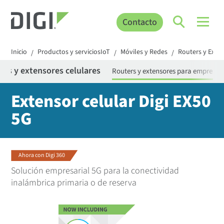
Contacto
Inicio
Productos y serviciosIoT
Móviles y Redes
Routers y Exte
/
/
/
ers y extensores celulares
Routers y extensores para empresas
Extensor celular Digi EX50
5G
Ahora con Digi 360
Solución empresarial 5G para la conectividad
inalámbrica primaria o de reserva