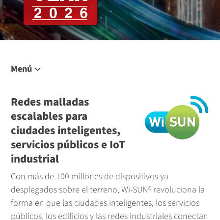
Menú
En esta página
Resumen de la solución
Redes malladas
escalables para
Hable con nosotros
ciudades inteligentes,
Aplicaciones
servicios públicos e IoT
Módulos de RF
industrial
Enrutadores fronterizos
Con más de 100 millones de dispositivos ya
Gestión
desplegados sobre el terreno, Wi-SUN® revoluciona la
Contenido relacionado
forma en que las ciudades inteligentes, los servicios
públicos, los edificios y las redes industriales conectan