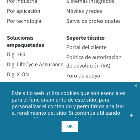
Por industria
Sistemas integrados
Por aplicación
Móviles y redes
Por tecnología
Servicios profesionales
Soluciones
Soporte técnico
empaquetadas
Portal del cliente
Digi 360
Política de autorización
Digi LifeCycle Assurance
de devolución (RA)
Digi X-ON
Foro de apoyo
x
Política de apoyo
Servicios gestionados
Este sitio web utiliza cookies que son esenciales
Servicios de apoyo
para el funcionamiento de este sitio, para
Opengear
Registro de la garantía
personalizar el contenido y permitirnos analizar
Partícula
el rendimiento del sitio. Si continúa utilizando
nuestro sitio web, acepta el uso de nuestras
SmartSense
cookies. Haga clic en Aceptar para indicar que
OK
Ventus
acepta nuestra
política de cookies
, incluidas las
cookies de publicidad, las cookies de análisis y el