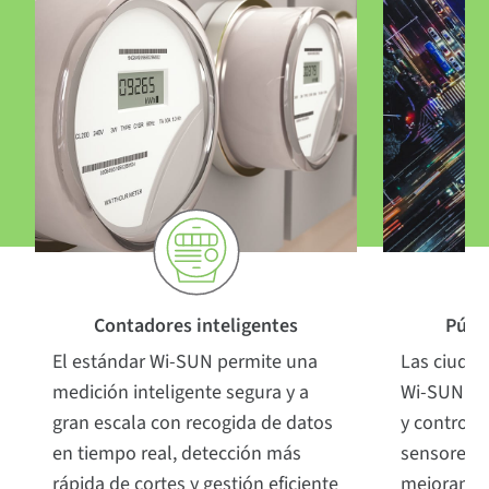
Contadores inteligentes
Públ
El estándar Wi-SUN permite una
Las ciudad
medición inteligente segura y a
Wi-SUN CE
gran escala con recogida de datos
y controla
en tiempo real, detección más
sensores 
rápida de cortes y gestión eficiente
mejorando 