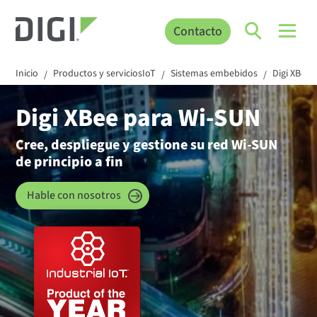
Contacto
Inicio
Productos y serviciosIoT
Sistemas embebidos
Digi XBee
/
/
/
Digi XBee para Wi-SUN
Cree, despliegue y gestione su red Wi-SUN
de principio a fin
Hable con nosotros