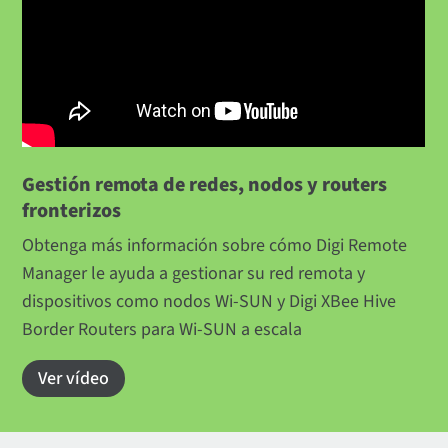
Gestión remota de redes, nodos y routers
fronterizos
Obtenga más información sobre cómo Digi Remote
Manager le ayuda a gestionar su red remota y
dispositivos como nodos Wi-SUN y Digi XBee Hive
Border Routers para Wi-SUN a escala
Ver vídeo