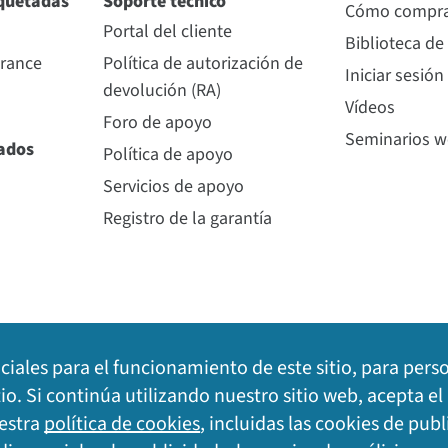
quetadas
Soporte técnico
Cómo compr
Portal del cliente
Biblioteca de
urance
Política de autorización de
Iniciar sesión
devolución (RA)
Vídeos
Foro de apoyo
Seminarios 
nados
Política de apoyo
Servicios de apoyo
Registro de la garantía
nciales para el funcionamiento de este sitio, para pers
tio. Si continúa utilizando nuestro sitio web, acepta e
uestra
política de cookies
, incluidas las cookies de publ
o legal
|
Mapa del sitio
©
2026
Dig