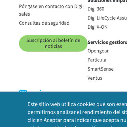
Soluciones empa
Póngase en contacto con Digi
Digi 360
sales
Digi LifeCycle Ass
Consultas de seguridad
Digi X-ON
Suscripción al boletín de
Servicios gestio
noticias
Opengear
Partícula
SmartSense
Ventus
Este sitio web utiliza cookies que son ese
permitirnos analizar el rendimiento del si
clic en Aceptar para indicar que acepta n
Política de privacidad
|
Política de cookies
|
Avis