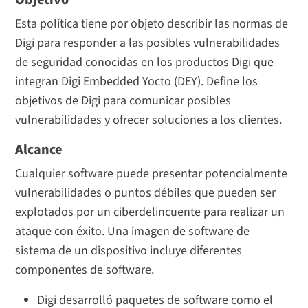
Objetivo
Audiencia
Esta política tiene por objeto describir las normas de
Introducción
Digi para responder a las posibles vulnerabilidades
de seguridad conocidas en los productos Digi que
Notificación de posibles vulnerabilidades
integran Digi Embedded Yocto (DEY). Define los
Evaluación de las vulnerabilidades potenciales
objetivos de Digi para comunicar posibles
Información y plazos de resolución
vulnerabilidades y ofrecer soluciones a los clientes.
Resolución de posibles vulnerabilidades
Alcance
Recepción de información sobre posibles vulnerabilidades
Cualquier software puede presentar potencialmente
vulnerabilidades o puntos débiles que pueden ser
explotados por un ciberdelincuente para realizar un
ataque con éxito. Una imagen de software de
sistema de un dispositivo incluye diferentes
componentes de software.
Digi desarrolló paquetes de software como el