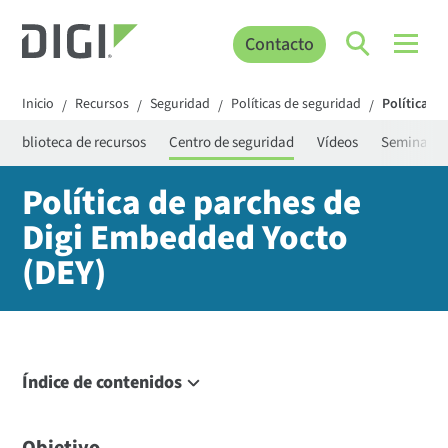
Contacto
Inicio
Recursos
Seguridad
Políticas de seguridad
Política d
/
/
/
/
Biblioteca de recursos
Centro de seguridad
Vídeos
Seminario
Política de parches de
Digi Embedded Yocto
(DEY)
Índice de contenidos
Objetivo
Alcance