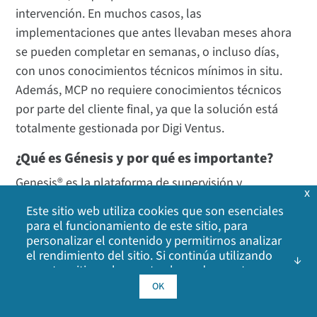
intervención. En muchos casos, las
implementaciones que antes llevaban meses ahora
se pueden completar en semanas, o incluso días,
con unos conocimientos técnicos mínimos in situ.
Además, MCP no requiere conocimientos técnicos
por parte del cliente final, ya que la solución está
totalmente gestionada por Digi Ventus.
¿Qué es Génesis y por qué es importante?
Genesis® es la plataforma de supervisión y
x
operaciones especialmente diseñada por Digi Ventus.
Este sitio web utiliza cookies que son esenciales
Proporciona a los socios de canal visibilidad en
para el funcionamiento de este sitio, para
tiempo real del estado de los dispositivos, la
personalizar el contenido y permitirnos analizar
el rendimiento del sitio. Si continúa utilizando
conectividad y el uso de las tarjetas SIM a través de
nuestro sitio web, acepta el uso de nuestras
una interfaz intuitiva basada en navegador. Genesis
cookies. Haga clic en Aceptar para indicar que
OK
convierte eficazmente cualquier pantalla en un
acepta nuestra
política de cookies
, incluidas las
cookies de publicidad, las cookies de análisis y el
centro de operaciones de red (NOC) profesional, sin