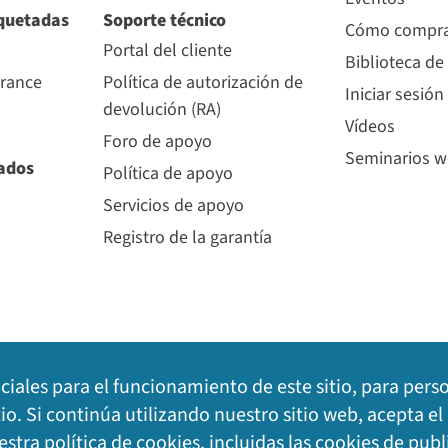
quetadas
Soporte técnico
Cómo compr
Portal del cliente
Biblioteca de
urance
Política de autorización de
Iniciar sesión
devolución (RA)
Vídeos
Foro de apoyo
Seminarios 
nados
Política de apoyo
Servicios de apoyo
Registro de la garantía
nciales para el funcionamiento de este sitio, para pers
tio. Si continúa utilizando nuestro sitio web, acepta e
uestra
política de cookies
, incluidas las cookies de publ
o legal
|
Mapa del sitio
©
2026
Dig