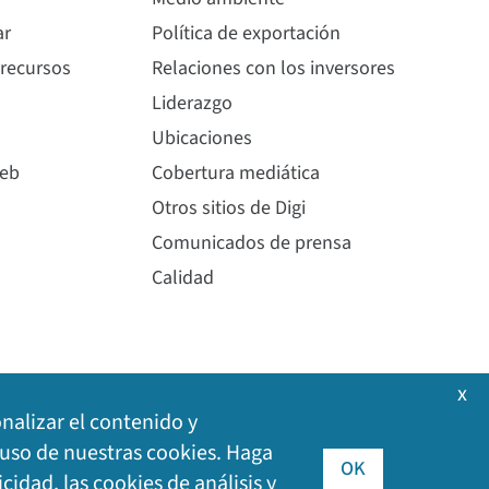
ar
Política de exportación
 recursos
Relaciones con los inversores
Liderazgo
Ubicaciones
web
Cobertura mediática
Otros sitios de Digi
Comunicados de prensa
Calidad
x
onalizar el contenido y
l uso de nuestras cookies. Haga
OK
icidad, las cookies de análisis y
i International Inc. Todos los derechos reservados.