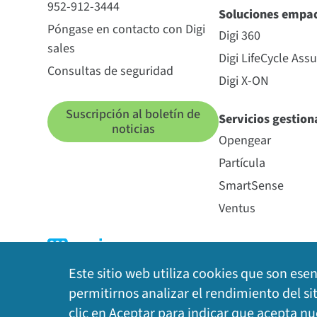
952-912-3444
Soluciones empa
Póngase en contacto con Digi
Digi 360
sales
Digi LifeCycle Ass
Consultas de seguridad
Digi X-ON
Suscripción al boletín de
Servicios gestio
noticias
Opengear
Partícula
SmartSense
Ventus
Este sitio web utiliza cookies que son ese
permitirnos analizar el rendimiento del si
clic en Aceptar para indicar que acepta n
Política de privacidad
|
Política de cookies
|
Avis