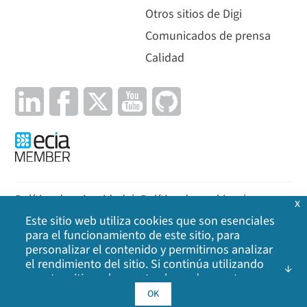
Otros sitios de Digi
Comunicados de prensa
Calidad
Política de privacidad
|
Política de cookies
|
x
Este sitio web utiliza cookies que son esenciales
Aviso legal
|
Mapa del sitio
para el funcionamiento de este sitio, para
personalizar el contenido y permitirnos analizar
©
2026
Digi International Inc. Todos los derechos
el rendimiento del sitio. Si continúa utilizando
reservados.
nuestro sitio web, acepta el uso de nuestras
cookies. Haga clic en Aceptar para indicar que
OK