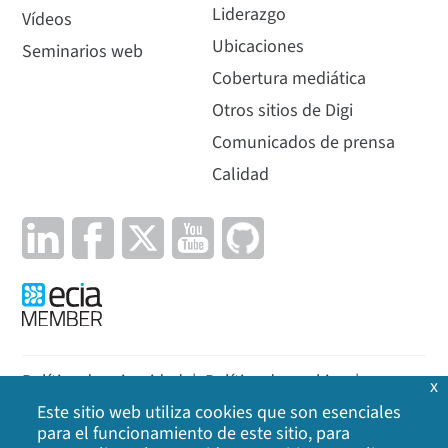
Liderazgo
Vídeos
Ubicaciones
Seminarios web
Cobertura mediática
Otros sitios de Digi
Comunicados de prensa
Calidad
Política de privacidad
|
Política de cookies
|
x
Este sitio web utiliza cookies que son esenciales
Aviso legal
|
Mapa del sitio
para el funcionamiento de este sitio, para