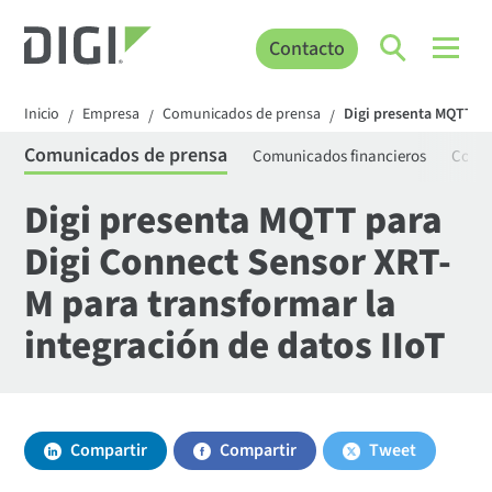
Contacto
Inicio
Empresa
Comunicados de prensa
Digi presenta MQTT pa
/
/
/
Comunicados de prensa
Comunicados financieros
Comun
Digi presenta MQTT para
Digi Connect Sensor XRT-
M para transformar la
integración de datos IIoT
Compartir
Compartir
Tweet