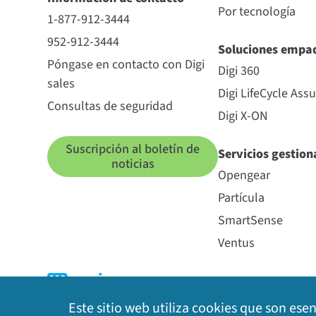
Por tecnología
1-877-912-3444
952-912-3444
Soluciones empa
Póngase en contacto con Digi
Digi 360
sales
Digi LifeCycle Ass
Consultas de seguridad
Digi X-ON
Suscripción al boletín de
Servicios gestio
noticias
Opengear
Partícula
SmartSense
Ventus
Este sitio web utiliza cookies que son ese