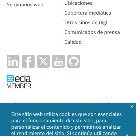
Ubicaciones
Seminarios web
Cobertura mediática
Otros sitios de Digi
Comunicados de prensa
Calidad
Política de privacidad
|
Política de cookies
|
x
Este sitio web utiliza cookies que son esenciales
Aviso legal
|
Mapa del sitio
para el funcionamiento de este sitio, para
personalizar el contenido y permitirnos analizar
©
2026
Digi International Inc. Todos los derechos
el rendimiento del sitio. Si continúa utilizando