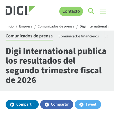
Contacto
Inicio
Empresa
Comunicados de prensa
Digi International pub
/
/
/
Comunicados de prensa
Comunicados financieros
Comun
Digi International publica
los resultados del
segundo trimestre fiscal
de 2026
Compartir
Compartir
Tweet