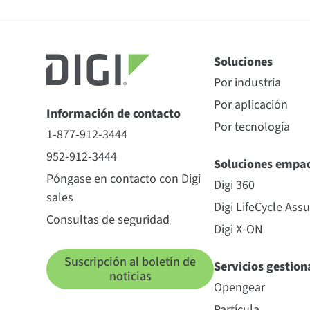
Soluciones
Por industria
Por aplicación
Información de contacto
Por tecnología
1-877-912-3444
952-912-3444
Soluciones empa
Póngase en contacto con Digi
Digi 360
sales
Digi LifeCycle Ass
Consultas de seguridad
Digi X-ON
Suscripción al boletín de
Servicios gestio
noticias
Opengear
Partícula