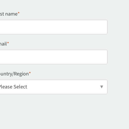
st name
*
ail
*
untry/Region
*