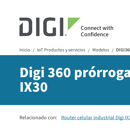
Connect with
Confidence
Inicio
IoT Productos y servicios
Modelos
DIGI36
/
/
/
Digi 360 prórroga
IX30
Relacionado con:
Router celular industrial Digi IX