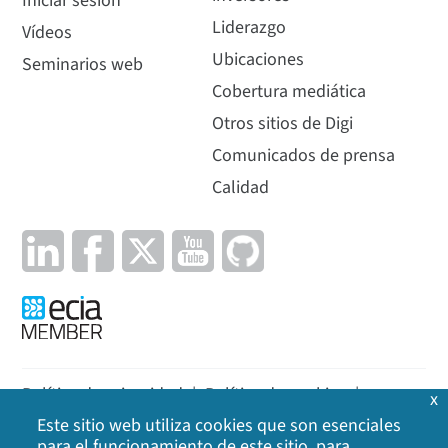
Iniciar sesión
Liderazgo
Vídeos
Ubicaciones
Seminarios web
Cobertura mediática
Otros sitios de Digi
Comunicados de prensa
Calidad
Política de privacidad
|
Política de cookies
|
x
Este sitio web utiliza cookies que son esenciales
Aviso legal
|
Mapa del sitio
para el funcionamiento de este sitio, para