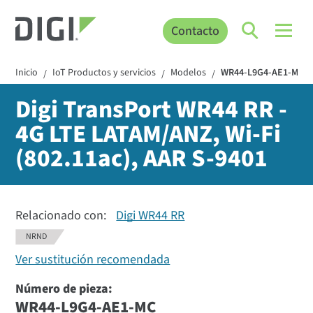
Contacto
Inicio
IoT Productos y servicios
Modelos
WR44-L9G4-AE1-MC
/
/
/
Digi TransPort WR44 RR -
4G LTE LATAM/ANZ, Wi-Fi
(802.11ac), AAR S-9401
Relacionado con:
Digi WR44 RR
NRND
Ver sustitución recomendada
Número de pieza:
WR44-L9G4-AE1-MC