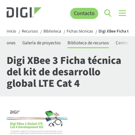
Contacto
Inicio
Recursos
Biblioteca
Fichas técnicas
Digi XBee Ficha técn
/
/
/
/
icaciones
Galería de proyectos
Biblioteca de recursos
Centro de
Digi XBee 3 Ficha técnica
del kit de desarrollo
global LTE Cat 4