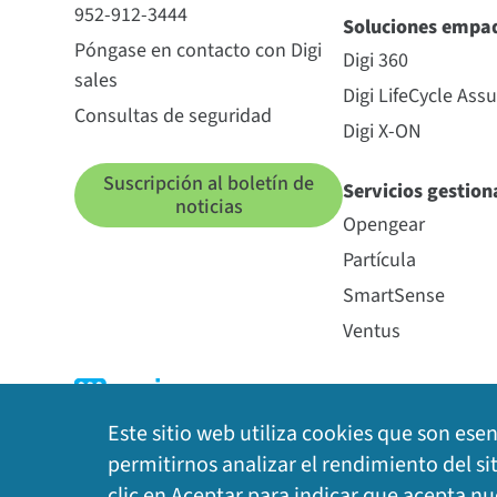
952-912-3444
Soluciones empa
Póngase en contacto con Digi
Digi 360
sales
Digi LifeCycle Ass
Consultas de seguridad
Digi X-ON
Suscripción al boletín de
Servicios gestio
noticias
Opengear
Partícula
SmartSense
Ventus
Este sitio web utiliza cookies que son ese
permitirnos analizar el rendimiento del si
clic en Aceptar para indicar que acepta n