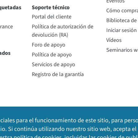
Eventos
quetadas
Soporte técnico
Cómo compr
Portal del cliente
Biblioteca de
urance
Política de autorización de
Iniciar sesión
devolución (RA)
Vídeos
Foro de apoyo
Seminarios 
nados
Política de apoyo
Servicios de apoyo
Registro de la garantía
nciales para el funcionamiento de este sitio, para pers
tio. Si continúa utilizando nuestro sitio web, acepta e
uestra
política de cookies
, incluidas las cookies de publ