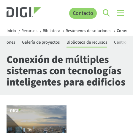
Contacto
Inicio
Recursos
Biblioteca
Resúmenes de soluciones
Conexión
/
/
/
/
icaciones
Galería de proyectos
Biblioteca de recursos
Centro de
Conexión de múltiples
sistemas con tecnologías
inteligentes para edificios