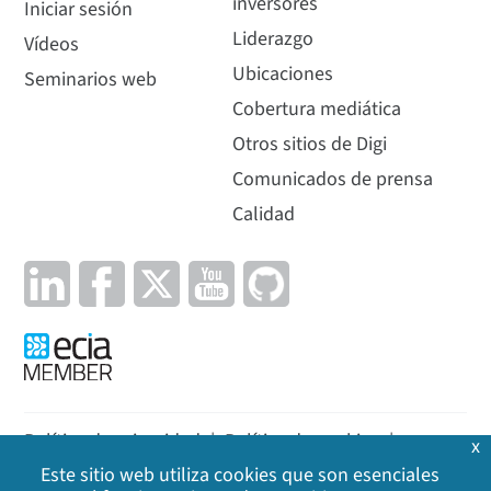
inversores
Iniciar sesión
Liderazgo
Vídeos
Ubicaciones
Seminarios web
Cobertura mediática
Otros sitios de Digi
Comunicados de prensa
Calidad
Política de privacidad
|
Política de cookies
|
x
Este sitio web utiliza cookies que son esenciales
Aviso legal
|
Mapa del sitio