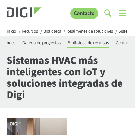
Contacto
Inicio
Recursos
Biblioteca
Resúmenes de soluciones
Sistemas
/
/
/
/
icaciones
Galería de proyectos
Biblioteca de recursos
Centro de
Sistemas HVAC más
inteligentes con IoT y
soluciones integradas de
Digi