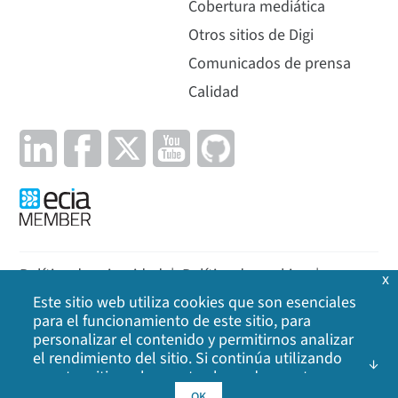
Cobertura mediática
Otros sitios de Digi
Comunicados de prensa
Calidad
Política de privacidad
|
Política de cookies
|
x
Este sitio web utiliza cookies que son esenciales
Aviso legal
|
Mapa del sitio
para el funcionamiento de este sitio, para
personalizar el contenido y permitirnos analizar
©
2026
Digi International Inc. Todos los derechos
el rendimiento del sitio. Si continúa utilizando
nuestro sitio web, acepta el uso de nuestras
reservados.
cookies. Haga clic en Aceptar para indicar que
OK