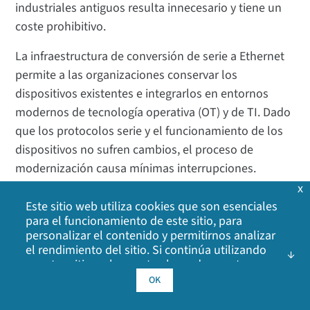
industriales antiguos resulta innecesario y tiene un
coste prohibitivo.
La infraestructura de conversión de serie a Ethernet
permite a las organizaciones conservar los
dispositivos existentes e integrarlos en entornos
modernos de tecnología operativa (OT) y de TI. Dado
que los protocolos serie y el funcionamiento de los
dispositivos no sufren cambios, el proceso de
modernización causa mínimas interrupciones.
x
Este enfoque resulta especialmente valioso para las
Este sitio web utiliza cookies que son esenciales
empresas de servicios públicos, las plantas de
para el funcionamiento de este sitio, para
fabricación, las operaciones del sector del petróleo y
personalizar el contenido y permitirnos analizar
el rendimiento del sitio. Si continúa utilizando
el gas, y las infraestructuras de transporte, donde el
nuestro sitio web, acepta el uso de nuestras
tiempo de actividad es fundamental.
cookies. Haga clic en Aceptar para indicar que
OK
acepta nuestra
política de cookies
, incluidas las
¿Qué tipos de dispositivos antiguos se pueden
cookies de publicidad, las cookies de análisis y el