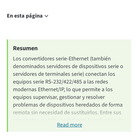
En esta página
Introduction
What Is an Ethernet Serial Converter
Converter vs Device Server vs Terminal Server
Resumen
Advantages
Los convertidores serie-Ethernet (también
Use Cases by Industry
denominados servidores de dispositivos serie o
servidores de terminales serie) conectan los
How to Choose
equipos serie RS-232/422/485 a las redes
Digi Serial Products
modernas Ethernet/IP, lo que permite a los
Conclusion
equipos supervisar, gestionar y resolver
FAQ
problemas de dispositivos heredados de forma
remota sin necesidad de sustituirlos. Entre sus
principales ventajas se incluyen la reducción de
Read more
las visitas in situ, la disminución de los costes
operativos y una mayor seguridad. Se utilizan en