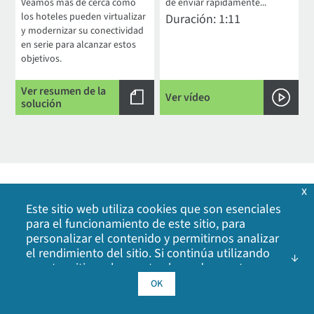
Veamos más de cerca cómo
de enviar rápidamente...
los hoteles pueden virtualizar
Duración: 1:11
y modernizar su conectividad
en serie para alcanzar estos
objetivos.
Ver resumen de la
Ver vídeo
solución
x
Este sitio web utiliza cookies que son esenciales
para el funcionamiento de este sitio, para
personalizar el contenido y permitirnos analizar
el rendimiento del sitio. Si continúa utilizando
Información de contacto
nuestro sitio web, acepta el uso de nuestras
1-877-912-3444
Consultas de seguridad
cookies. Haga clic en Aceptar para indicar que
OK
acepta nuestra
política de cookies
, incluidas las
952-912-3444
cookies de publicidad, las cookies de análisis y el