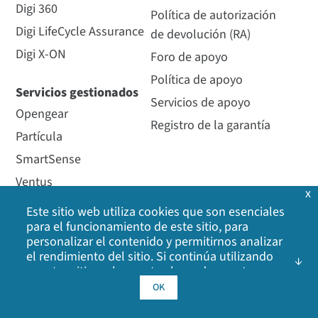
Digi 360
Política de autorización
Digi LifeCycle Assurance
de devolución (RA)
Digi X-ON
Foro de apoyo
Política de apoyo
Servicios gestionados
Servicios de apoyo
Opengear
Registro de la garantía
Partícula
SmartSense
Ventus
x
Este sitio web utiliza cookies que son esenciales
Recursos
Empresa
para el funcionamiento de este sitio, para
personalizar el contenido y permitirnos analizar
Blog
Acerca de Digi
el rendimiento del sitio. Si continúa utilizando
Historias de clientes
Premios
nuestro sitio web, acepta el uso de nuestras
cookies. Haga clic en Aceptar para indicar que
Logos y fotos de Digi
Carreras
OK
acepta nuestra
política de cookies
, incluidas las
Eventos
Medio ambiente
cookies de publicidad, las cookies de análisis y el