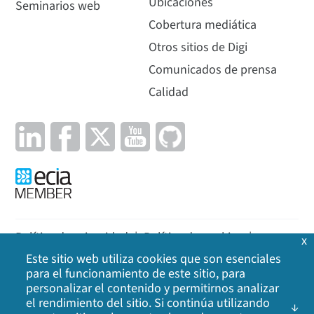
Ubicaciones
Seminarios web
Cobertura mediática
Otros sitios de Digi
Comunicados de prensa
Calidad
Política de privacidad
|
Política de cookies
|
x
Este sitio web utiliza cookies que son esenciales
Aviso legal
|
Mapa del sitio
para el funcionamiento de este sitio, para
personalizar el contenido y permitirnos analizar
©
2026
Digi International Inc. Todos los derechos
el rendimiento del sitio. Si continúa utilizando