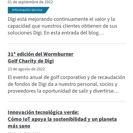
01 de septiembre de 2022
Aplicaciones
Información técnica
Temas populares
Digi está mejorando continuamente el valor y la
Conozca al equipo
capacidad que nuestros clientes obtienen de sus
soluciones Digi. En esta entrada del blog
Suscríbase a
compartimos algunas de las nuevas características
disponibles en la versión de firmware DAL OS 22.5.
31ª edición del Wormburner
Golf Charity de Digi
23 de agosto de 2022
El evento anual de golf corporativo y de recaudación
de fondos de Digi da a nuestro personal, socios y
proveedores la oportunidad de salir y divertirse
mientras hacen grandes cosas por la comunidad.
Vea las fotos del equipo y conozca a los
beneficiarios de la recaudación de fondos.
Innovación tecnológica verde:
Cómo IoT apoya la sostenibilidad y un planeta
más sano