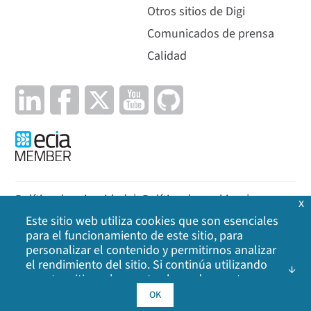
Otros sitios de Digi
Comunicados de prensa
Calidad
Política de privacidad
|
Política de cookies
|
x
Este sitio web utiliza cookies que son esenciales
Aviso legal
|
Mapa del sitio
para el funcionamiento de este sitio, para
personalizar el contenido y permitirnos analizar
©
2026
Digi International Inc. Todos los derechos
el rendimiento del sitio. Si continúa utilizando
reservados.
nuestro sitio web, acepta el uso de nuestras
cookies. Haga clic en Aceptar para indicar que
OK
acepta nuestra
política de cookies
, incluidas las