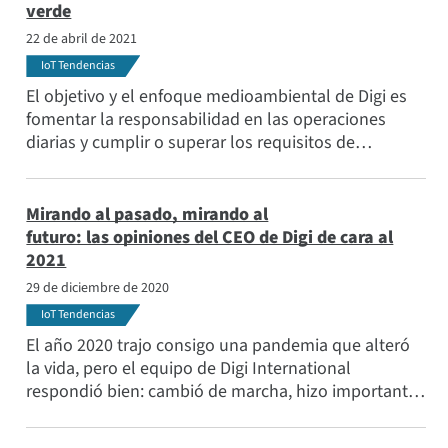
verde
22 de abril de 2021
IoT Tendencias
El objetivo y el enfoque medioambiental de Digi es
fomentar la responsabilidad en las operaciones
diarias y cumplir o superar los requisitos de
cumplimiento de toda la legislación y los
reglamentos medioambientales aplicables, así como
otras medidas voluntarias que suscribimos.
Mirando al pasado, mirando al
futuro: las opiniones del CEO de Digi de cara al
2021
29 de diciembre de 2020
IoT Tendencias
El año 2020 trajo consigo una pandemia que alteró
la vida, pero el equipo de Digi International
respondió bien: cambió de marcha, hizo importantes
ajustes en los protocolos y en el entorno de trabajo
y, finalmente, salió fortalecido.