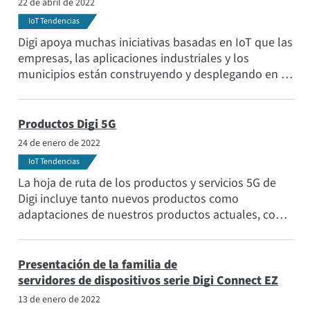
22 de abril de 2022
IoT Tendencias
Digi apoya muchas iniciativas basadas en IoT que las
empresas, las aplicaciones industriales y los
municipios están construyendo y desplegando en la
búsqueda de ser más sostenibles y reducir su huella
de carbono. Conozca a los ganadores del premio
Digi Green Tech Customer Innovation Award 2022.
Productos Digi 5G
24 de enero de 2022
IoT Tendencias
La hoja de ruta de los productos y servicios 5G de
Digi incluye tanto nuevos productos como
adaptaciones de nuestros productos actuales, como
nuestros routers modulares con módulos CORE
modificables. Además, disponemos de servicios de
desarrollo y despliegue para ayudar a los clientes a
Presentación de la familia de
diseñar e implantar las aplicaciones 5G del futuro.
servidores de dispositivos serie Digi Connect EZ
13 de enero de 2022