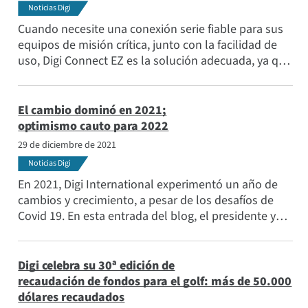
Noticias Digi
Cuando necesite una conexión serie fiable para sus
equipos de misión crítica, junto con la facilidad de
uso, Digi Connect EZ es la solución adecuada, ya que
ofrece conectividad serie con un clic para los
dispositivos en cualquier lugar.
El cambio dominó en 2021;
optimismo cauto para 2022
29 de diciembre de 2021
Noticias Digi
En 2021, Digi International experimentó un año de
cambios y crecimiento, a pesar de los desafíos de
Covid 19. En esta entrada del blog, el presidente y
director general de Digi, Ron Konezny, comparte sus
ideas sobre el negocio, un agradecimiento al
personal, los socios y los distribuidores de Digi, y un
Digi celebra su 30ª edición de
mensaje de optimismo.
recaudación de fondos para el golf: más de 50.000
dólares recaudados