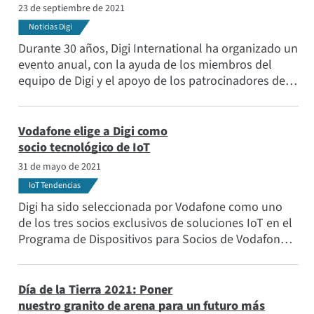
23 de septiembre de 2021
Noticias Digi
Durante 30 años, Digi International ha organizado un
evento anual, con la ayuda de los miembros del
equipo de Digi y el apoyo de los patrocinadores de
los socios de Digi, para recaudar dinero para causas
merecedoras que marcan la diferencia en nuestras
comunidades. Este año el evento superó todas las
Vodafone elige a Digi como
esperanzas y expectativas al recaudar más de 50.000
socio tecnológico de IoT
dólares para tres grandes organizaciones.
31 de mayo de 2021
IoT Tendencias
Digi ha sido seleccionada por Vodafone como uno
de los tres socios exclusivos de soluciones IoT en el
Programa de Dispositivos para Socios de Vodafone.
Vodafone es el mayor operador de redes móviles y
fijas de Europa y uno de los principales proveedores
mundiales de conectividad IoT .
Día de la Tierra 2021: Poner
nuestro granito de arena para un futuro más