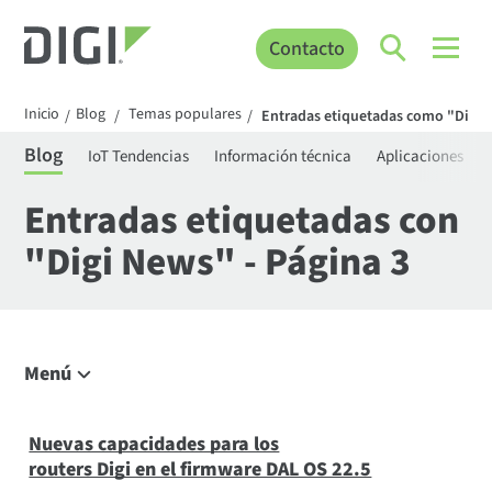
Contacto
Inicio
Blog
Temas populares
/
/
/
Entradas etiquetadas como "Digi 
Blog
IoT Tendencias
Información técnica
Aplicaciones
Entradas etiquetadas con
"Digi News" - Página 3
Menú
Explorar el blog
IoT Tendencias
Nuevas capacidades para los
routers Digi en el firmware DAL OS 22.5
Información técnica