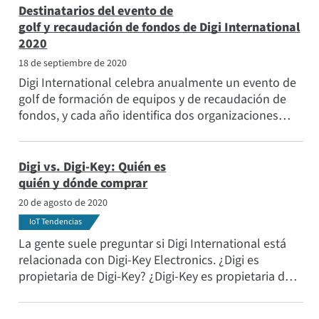
Destinatarios del evento de
golf y recaudación de fondos de Digi International
2020
18 de septiembre de 2020
Digi International celebra anualmente un evento de
golf de formación de equipos y de recaudación de
fondos, y cada año identifica dos organizaciones
impactantes para recibir los ingresos del evento. En
2020, en medio de la pandemia mundial de COVID-
19, Digi encontró la manera de celebrar el evento de
Digi vs. Digi-Key: Quién es
forma segura y recaudó una cantidad récord para
quién y dónde comprar
dos organizaciones comunitarias.
20 de agosto de 2020
IoT Tendencias
La gente suele preguntar si Digi International está
relacionada con Digi-Key Electronics. ¿Digi es
propietaria de Digi-Key? ¿Digi-Key es propietaria de
Digi? ¿Están las dos empresas juntas de alguna
manera? Aquí están las respuestas.