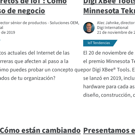
 retos de IoT : Cómo
Digi XBee Tool
so de negocio
Minnesota Tek
rector sénior de productos - Soluciones OEM,
Alec Jahnke, directo
al
Digi International
e de 2019
21 de noviembre de 
IoT Tendencias
tos actuales del Internet de las
El 20 de noviembre de 2
rreras que afecten al paso a la
el premio Minnesota Te
 cómo puedes probar un concepto que
por Digi XBee® Tools. 
ados de tu organización?
se lanzó en 2019, incl
hardware para cada asp
diseño, construcción, 
: Cómo están cambiando
Presentamos e