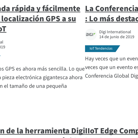
ada rápida y fácilmente
La Conferencia
 localización GPS a su
: Lo más desta
oT
Digi International
14 de junio de 2019
al
019
IoT Tendencias
Hay veces que un event
veces que un evento es
os GPS es ahora más sencilla. Lo que
Conferencia Global Dig
 pieza electrónica gigantesca ahora
en el tamaño de una pequeña
n de la herramienta Digi
IIoT Edge Comp