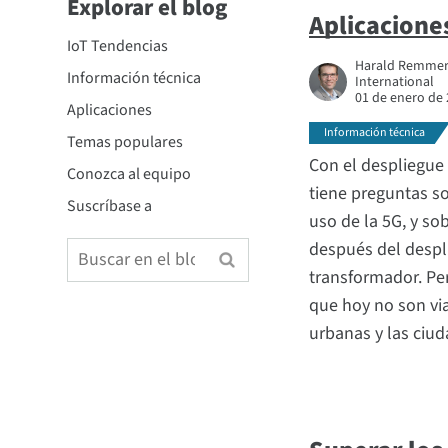
Explorar el blog
Aplicaciones
IoT Tendencias
Harald Remmert,
Información técnica
International
01 de enero de
Aplicaciones
Información técnica
Temas populares
Con el despliegue
Conozca al equipo
tiene preguntas so
Suscríbase a
uso de la 5G, y so
después del despli
transformador. Pe
que hoy no son via
urbanas y las ciud