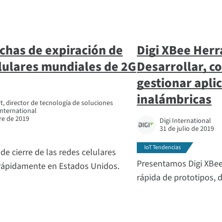
chas de expiración de
Digi XBee Herr
elulares mundiales de 2G
Desarrollar, co
gestionar apli
inalámbricas
 director de tecnología de soluciones
 International
re de 2019
Digi International
31 de julio de 2019
IoT Tendencias
 de cierre de las redes celulares
Presentamos Digi XBee
rápidamente en Estados Unidos.
rápida de prototipos, 