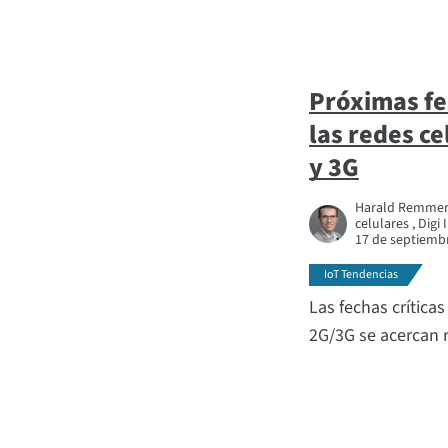
Próximas fe
las redes c
y 3G
Harald Remmert,
celulares , Digi
17 de septiemb
IoT Tendencias
Las fechas críticas
2G/3G se acercan 