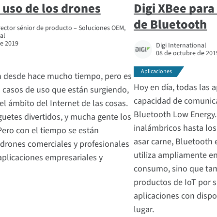
 uso de los drones
Digi XBee para
de Bluetooth
rector sénior de producto – Soluciones OEM,
al
de 2019
Digi International
08 de octubre de 201
Aplicaciones
n desde hace mucho tiempo, pero es
Hoy en día, todas las a
s casos de uso que están surgiendo,
capacidad de comunica
l ámbito del Internet de las cosas.
Bluetooth Low Energy.
guetes divertidos, y mucha gente los
inalámbricos hasta lo
 Pero con el tiempo se están
asar carne, Bluetooth 
rones comerciales y profesionales
utiliza ampliamente e
aplicaciones empresariales y
consumo, sino que tam
productos de IoT por 
aplicaciones con dispo
lugar.