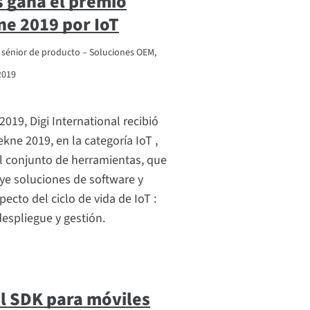
s gana el premio
ne 2019 por IoT
r sénior de producto – Soluciones OEM,
2019
019, Digi International recibió
kne 2019, en la categoría IoT ,
El conjunto de herramientas, que
uye soluciones de software y
ecto del ciclo de vida de IoT :
despliegue y gestión.
l SDK para móviles