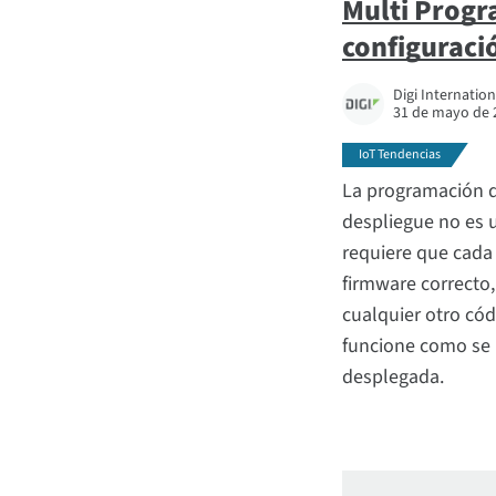
Multi Progr
configuraci
Digi Internation
31 de mayo de 
IoT Tendencias
La programación d
despliegue no es 
requiere que cada
firmware correcto,
cualquier otro có
funcione como se n
desplegada.