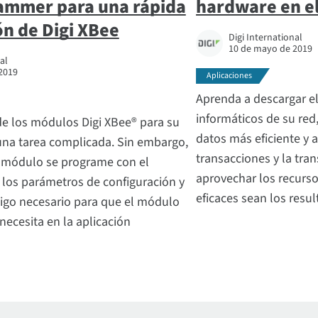
ammer para una rápida
hardware en e
ón de Digi XBee
Digi International
10 de mayo de 2019
al
2019
Aplicaciones
Aprenda a descargar el
informáticos de su red,
e los módulos Digi XBee® para su
datos más eficiente y a
una tarea complicada. Sin embargo,
transacciones y la tra
 módulo se programe con el
aprovechar los recurso
 los parámetros de configuración y
eficaces sean los resul
digo necesario para que el módulo
ecesita en la aplicación