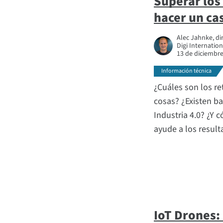
Superar los
hacer un ca
Alec Jahnke, di
Digi Internation
13 de diciembr
Información técnica
¿Cuáles son los re
cosas? ¿Existen ba
Industria 4.0? ¿Y
ayude a los result
IoT Drones