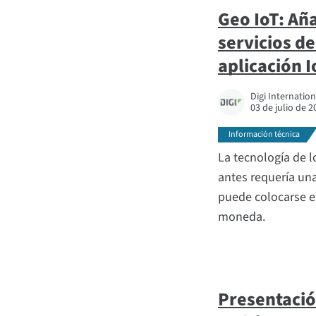
Geo IoT: Añ
servicios de
aplicación I
Digi Internation
03 de julio de 2
Información técnica
La tecnología de l
antes requería una
puede colocarse 
moneda.
Presentació