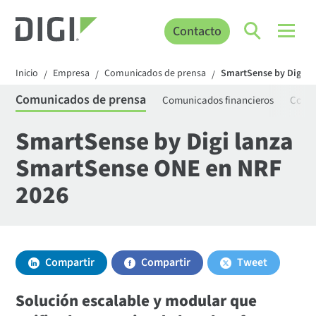
Contacto
Inicio
Empresa
Comunicados de prensa
SmartSense by Digi l
/
/
/
Comunicados de prensa
Comunicados financieros
Comun
SmartSense by Digi lanza
SmartSense ONE en NRF
2026
Compartir
Compartir
Tweet
Solución escalable y modular que