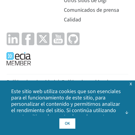
Otros sitios de Digi
Comunicados de prensa
Calidad
Política de privacidad
|
Política de cookies
|
x
Este sitio web utiliza cookies que son esenciales
Aviso legal
|
Mapa del sitio
para el funcionamiento de este sitio, para
personalizar el contenido y permitirnos analizar
©
2026
Digi International Inc. Todos los derechos
el rendimiento del sitio. Si continúa utilizando
reservados.
nuestro sitio web, acepta el uso de nuestras
cookies. Haga clic en Aceptar para indicar que
OK
acepta nuestra
política de cookies
, incluidas las