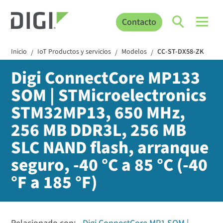
Contacto
Inicio
IoT Productos y servicios
Modelos
CC-ST-DX58-ZK
/
/
/
Digi ConnectCore MP133
SOM | STMicroelectronics
STM32MP13, 650 MHz,
256 MB DDR3L, 256 MB
SLC NAND flash, arranque
seguro, -40 °C a 85 °C (-40
°F a 185 °F)