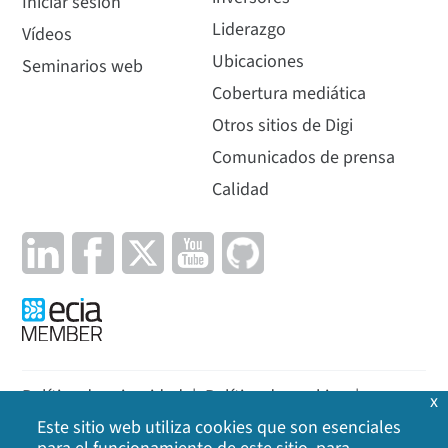
Iniciar sesión
Liderazgo
Vídeos
Ubicaciones
Seminarios web
Cobertura mediática
Otros sitios de Digi
Comunicados de prensa
Calidad
Política de privacidad
|
Política de cookies
|
x
Este sitio web utiliza cookies que son esenciales
Aviso legal
|
Mapa del sitio