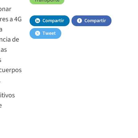
onar
res a 4G
Compartir
Compartir
a
Tweet
ncia de
las
s
 cuerpos
.
itivos
e