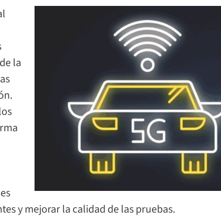
al
s
de la
tas
ón.
los
orma
les
es y mejorar la calidad de las pruebas.