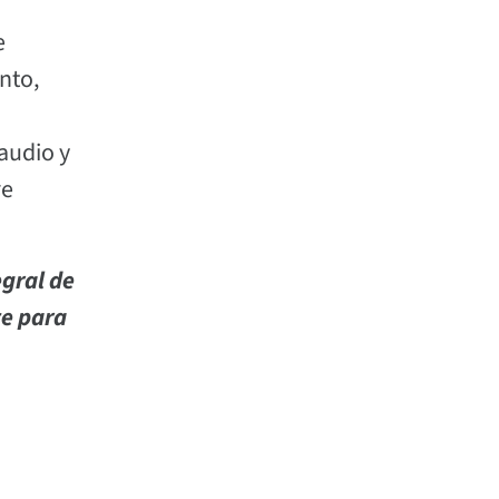
e
nto,
 audio y
re
egral de
te para