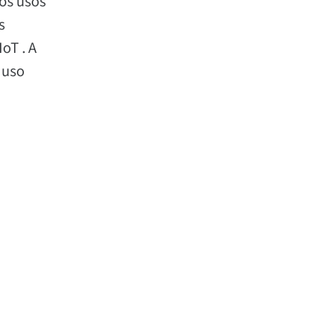
los usos
s
oT . A
 uso