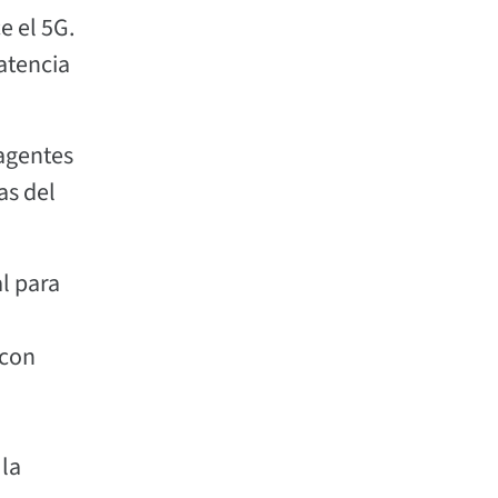
e el 5G.
latencia
agentes
as del
l para
 con
 la