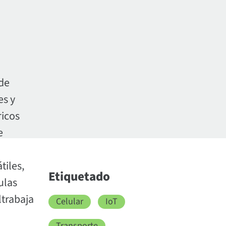
 de
es y
ricos
e
tiles,
Etiquetado
ulas
ltrabaja
Celular
IoT
Transporte