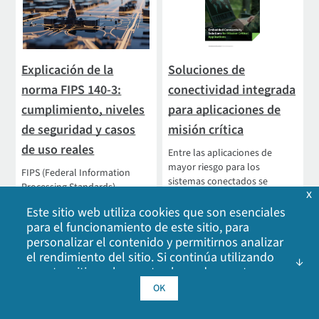
Explicación de la
Soluciones de
norma FIPS 140-3:
conectividad integrada
cumplimiento, niveles
para aplicaciones de
de seguridad y casos
misión crítica
de uso reales
Entre las aplicaciones de
mayor riesgo para los
FIPS (Federal Information
sistemas conectados se
Processing Standards)
x
encuentran la defensa militar
proporciona normas de
y las operaciones de combate,
Este sitio web utiliza cookies que son esenciales
cumplimiento para módulos
en las que una comunicación,
para el funcionamiento de este sitio, para
criptográficos -hardware y
un mando y un control
personalizar el contenido y permitirnos analizar
software...
seguros y fiables son
el rendimiento del sitio. Si continúa utilizando
fundamentales para el éxito
nuestro sitio web, acepta el uso de nuestras
de la misión.
cookies. Haga clic en Aceptar para indicar que
OK
acepta nuestra
política de cookies
, incluidas las
Ver resumen de la
cookies de publicidad, las cookies de análisis y el