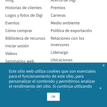
Blog
Acerca de Digi
Historias de clientes
Premios
Logos y fotos de Digi
Carreras
Eventos
Medio ambiente
Cómo comprar
Política de exportación
Biblioteca de recursos
Relaciones con los
inversores
Iniciar sesión
Liderazgo
Vídeos
Ubicaciones
Seminarios web
x
Cobertura mediática
Este sitio web utiliza cookies que son esenciales
Otros sitios de Digi
para el funcionamiento de este sitio, para
personalizar el contenido y permitirnos analizar
Comunicados de prensa
el rendimiento del sitio. Si continúa utilizando
Calidad
nuestro sitio web, acepta el uso de nuestras
cookies. Haga clic en Aceptar para indicar que
OK
acepta nuestra
política de cookies
, incluidas las
cookies de publicidad, las cookies de análisis y el