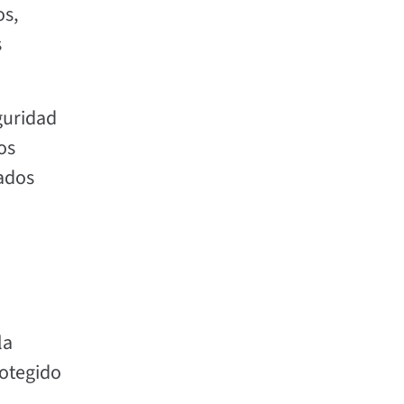
os,
s
guridad
os
cados
la
rotegido