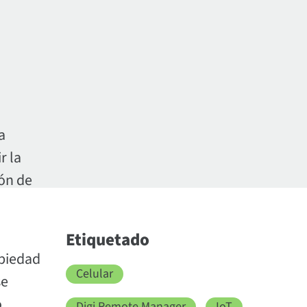
a
r la
ión de
Etiquetado
opiedad
Celular
se
o
Digi Remote Manager
IoT