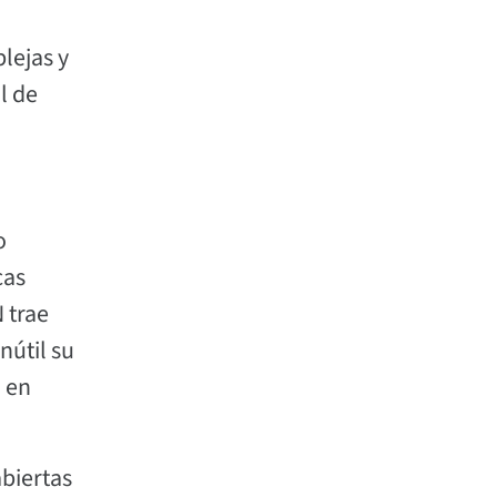
lejas y
l de
o
cas
 trae
nútil su
a en
abiertas