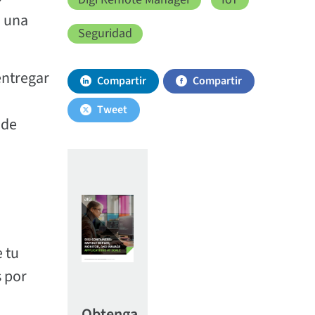
a una
Seguridad
entregar
Compartir
Compartir
Tweet
 de
 tu
s por
Obtenga