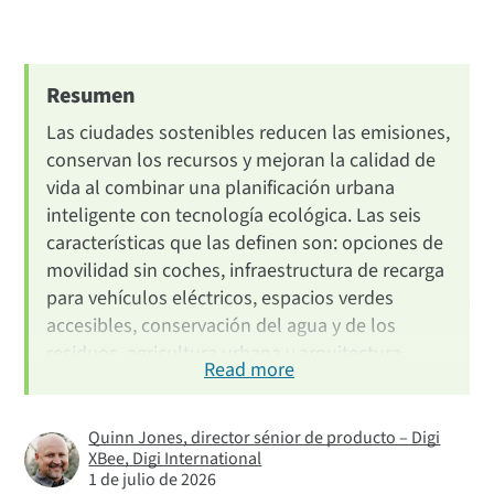
Introduction
What Is a Sustainable City?
6 Key Characteristics
Resumen
1. Get Around Without a Car
Las ciudades sostenibles reducen las emisiones,
2. EV Charging Stations
conservan los recursos y mejoran la calidad de
vida al combinar una planificación urbana
3. Public Resources & Green Spaces
inteligente con tecnología ecológica. Las seis
4. Water Conservation & Waste
características que las definen son: opciones de
5. Urban Farming
movilidad sin coches, infraestructura de recarga
6. Green Architecture
para vehículos eléctricos, espacios verdes
accesibles, conservación del agua y de los
Most Sustainable Cities
residuos, agricultura urbana y arquitectura
Benefits of Green Cities
Read more
ecológica. Ciudades como Copenhague,
Green Tech from Digi
Ámsterdam y Vancouver dan ejemplo, y IoT de
empresas como Digi desempeña un papel cada
FAQ
Quinn Jones, director sénior de producto – Digi
XBee, Digi International
vez más importante a la hora de ayudar a los
Next Steps
1 de julio de 2026
ayuntamientos a supervisar y optimizar estos