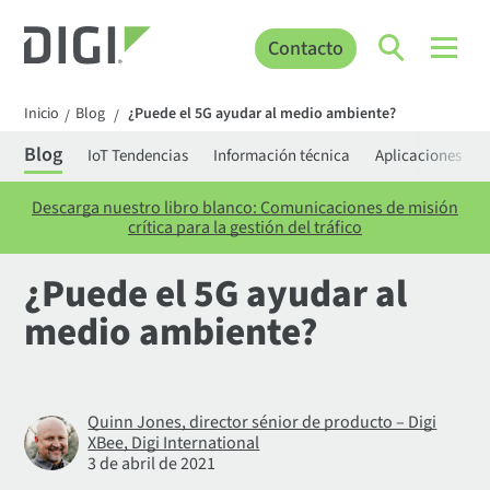
Contacto
Inicio
Blog
¿Puede el 5G ayudar al medio ambiente?
/
/
Blog
IoT Tendencias
Información técnica
Aplicaciones
Descarga nuestro libro blanco: Comunicaciones de misión
crítica para la gestión del tráfico
¿Puede el 5G ayudar al
medio ambiente?
Quinn Jones, director sénior de producto – Digi
XBee, Digi International
3 de abril de 2021