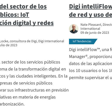
del sector de los
Digi intelliFlo
blicos: IoT
de red y uso d
ión digital y redes
Nate Pleasant, Direct
International
09 de junio de 2023
ocke, consultora de Digi, Digi International
IoT Tendencias
ulio de 2023
Digi intelliFlow™, una
Manager®, proporciona 
 sector de los servicios públicos
datos de las aplicacio
tema de la transformación digital en
los 10 usuarios o los 1
cos y las ciudades inteligentes. En la
permite supervisar el u
presas de servicios públicos
rar sus infraestructuras en previsión
ativas en materia de energías
arbonización.