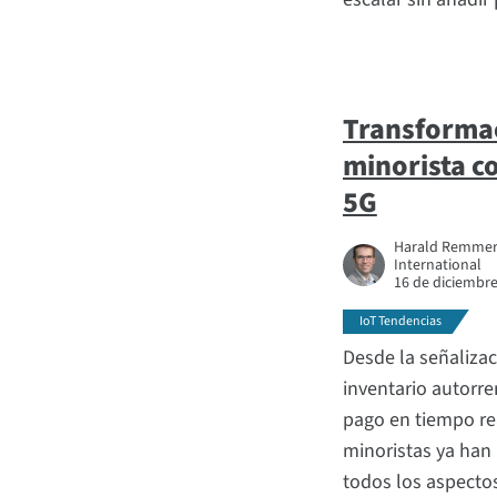
Transformac
minorista c
5G
Harald Remmert,
International
16 de diciembr
IoT Tendencias
Desde la señalizac
inventario autorr
pago en tiempo re
minoristas ya han 
todos los aspecto