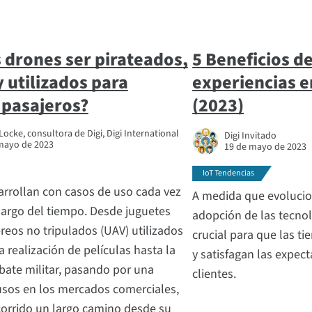
 drones ser pirateados,
5 Beneficios de
 utilizados para
experiencias e
 pasajeros?
(2023)
ocke, consultora de Digi, Digi International
Digi Invitado
mayo de 2023
19 de mayo de 2023
IoT Tendencias
arrollan con casos de uso cada vez
A medida que evolucion
largo del tiempo. Desde juguetes
adopción de las tecnol
reos no tripulados (UAV) utilizados
crucial para que las t
a realización de películas hasta la
y satisfagan las expec
mbate militar, pasando por una
clientes.
sos en los mercados comerciales,
corrido un largo camino desde su