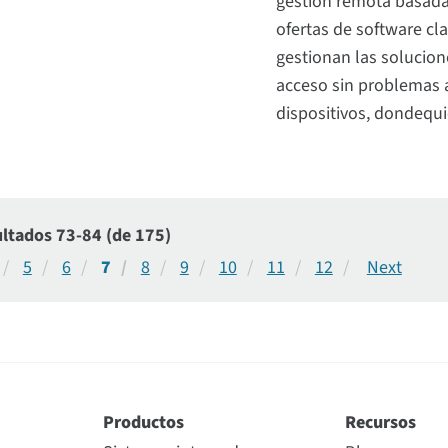
gestión remota basada 
ofertas de software cla
gestionan las solucione
acceso sin problemas a
dispositivos, dondequ
ltados 73-84 (de 175)
5
6
7
8
9
10
11
12
Productos
Recursos