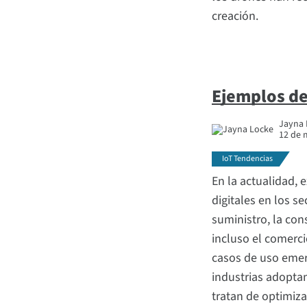
creación.
Ejemplos de
Jayna L
12 de 
IoT Tendencias
En la actualidad,
digitales en los se
suministro, la cons
incluso el comerci
casos de uso emer
industrias adoptan 
tratan de optimiza