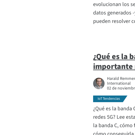
evolucionan los se
datos generados -y
pueden resolver c
¿Qué es la b
importante 
Harald Remmert,
International
02 de noviembr
IoT Tendencias
¿Qué es la banda C
redes 5G? Lee esta
la banda C, cómo f
cómo conseguirla.