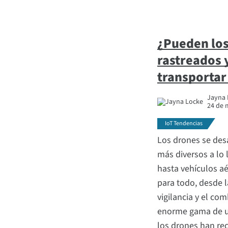
¿Pueden los
rastreados y
transportar
Jayna L
24 de 
IoT Tendencias
Los drones se des
más diversos a lo 
hasta vehículos aé
para todo, desde l
vigilancia y el co
enorme gama de u
los drones han re