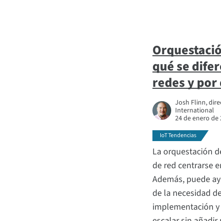
Orquestació
qué se difer
redes y por 
Josh Flinn, dire
International
24 de enero de
IoT Tendencias
La orquestación d
de red centrarse en
Además, puede ayu
de la necesidad de
implementación y
escalar sin añadir