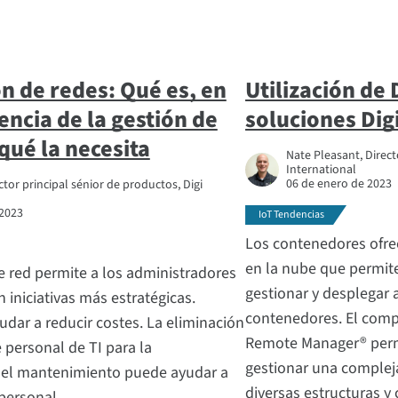
n de redes: Qué es, en
Utilización de 
encia de la gestión de
soluciones Dig
qué la necesita
Nate Pleasant, Direct
International
06 de enero de 2023
ctor principal sénior de productos, Digi
 2023
IoT Tendencias
Los contenedores ofre
en la nube que permite 
e red permite a los administradores
gestionar y desplegar 
 iniciativas más estratégicas.
contenedores. El comp
dar a reducir costes. La eliminación
Remote Manager® permi
 personal de TI para la
gestionar una complej
 el mantenimiento puede ayudar a
diversas estructuras y
 personal.