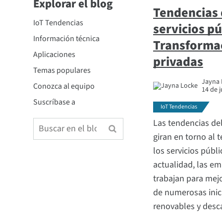
Explorar el blog
Tendencias 
IoT Tendencias
servicios pú
Información técnica
Transformac
Aplicaciones
privadas
Temas populares
Jayna L
Conozca al equipo
14 de j
Suscríbase a
IoT Tendencias
Las tendencias del
giran en torno al 
los servicios públi
actualidad, las em
trabajan para mejo
de numerosas inici
renovables y desc