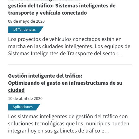
gestión del tráfico: Sistemas inteligentes de
transporte y vehículo conectado
08 de mayo de 2020
IoT Tendencias
Los proyectos de vehículos conectados están en
marcha en las ciudades inteligentes. Los equipos de
Sistemas Inteligentes de Transporte del sector
gubernamental, han colaborado con proveedores de
tecnología y fabricantes de automóviles para
investigar, probar y pilotar programas de seguridad
Gestión inteligente del tráfico:
pública en las calles de las ciudades con vehículos
Optimizando el gasto en infraestructuras de su
conectados.
ciudad
10 de abril de 2020
Aplicaciones
Los sistemas inteligentes de gestión del tráfico son
soluciones tecnológicas que los municipios pueden
integrar hoy en sus gabinetes de tráfico e
intersecciones para conseguir mejoras rápidas y