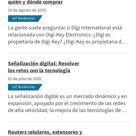
quién y dónde comprar
20 de agosto de 2020
IoT Tendencias
La gente suele preguntar si Digi International está
relacionada con Digi-Key Electronics. ¿Digi es
propietaria de Digi-Key? ¿Digi-Key es propietaria de
Digi? ¿Están las dos empresas juntas de alguna
manera? Aquí están las respuestas.
Señalización digital: Resolver
los retos con la tecnología
02 de julio de 2020
IoT Tendencias
La señalización digital es un mercado dinámico y en
expansión, apoyado por el crecimiento de las redes
de alta velocidad, la mejora de las tecnologías de
comunicación y la capacidad de la señalización
digital para atraer e informar. La clave del éxito en
este sector está en resolver los retos de velocidad,
Routers celulares, extensores y