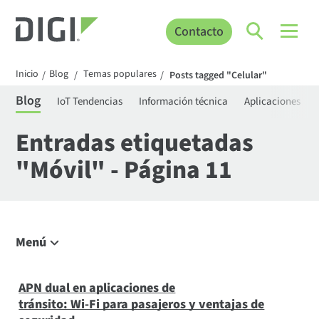
Contacto
Inicio
Blog
Temas populares
/
/
/
Posts tagged "Celular"
Blog
IoT Tendencias
Información técnica
Aplicaciones
Entradas etiquetadas
"Móvil" - Página 11
Menú
Explorar el blog
IoT Tendencias
APN dual en aplicaciones de
tránsito: Wi-Fi para pasajeros y ventajas de
Información técnica