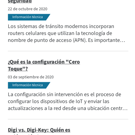
seguridad
Aplicaciones
22 de octubre de 2020
Temas populares
Información técnica
Conozca al equipo
Los sistemas de tránsito modernos incorporan
routers celulares que utilizan la tecnología de
Suscríbase a
nombre de punto de acceso (APN). Es importante
entender los métodos incorporados en el router
para facilitar la comunicación pública y privada a
través de APN, ya que tienen importantes
¿Qué es la configuración "Cero
implicaciones para el coste de su agencia de
Toque"?
transporte, así como la capacidad de apoyar de
03 de septiembre de 2020
forma segura el Wi-Fi de los pasajeros.
Información técnica
La configuración sin intervención es el proceso de
configurar los dispositivos de IoT y enviar las
actualizaciones a la red desde una ubicación central.
La configuración cero permite a los equipos de TI
configurar, o modificar, cientos o incluso miles de
dispositivos de forma remota.
Digi vs. Digi-Key: Quién es