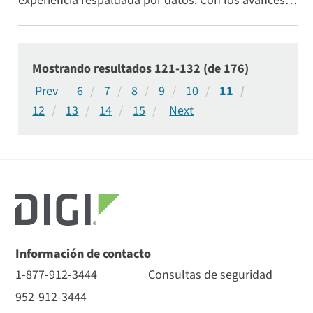
experiencia respaldada por datos. Con los avances
en la red IoT , la conectividad y la inteligencia
artificial, los minoristas pueden aumentar su alcance
e impacto si se orientan hacia tecnologías más
innovadoras y centradas en el cliente.
Mostrando resultados 121-132 (de 176)
6
7
8
9
10
11
12
13
14
15
Información de contacto
1-877-912-3444
Consultas de seguridad
952-912-3444