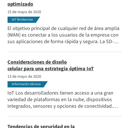
década, en el que coexistirán el 4G y el 5G.
optimizado
15 de mayo de 2020
IoT Tendencias
El objetivo principal de cualquier red de área amplia
(WAN) es conectar a los usuarios de la empresa con
sus aplicaciones de forma rápida y segura. La SD-
WAN se aparta del centro de datos para mejorar el
rendimiento, manteniendo el mismo nivel de
seguridad.
Consideraciones de diseño
celular para una estrategia óptima IoT
13 de mayo de 2020
Información técnica
IoT Los desarrolladores tienen acceso a una gran
variedad de plataformas en la nube, dispositivos
integrados, sensores y opciones de conectividad.
Uno de los métodos más populares hoy en día es la
integración de la conectividad celular en su
aplicación IoT .
Tendencias de seguridad en la