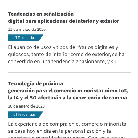
rentables en la seguridad y la fluidez del tráfico en
las calles de su ciudad, preparándose
Tendencias en señalización
simultáneamente para la evolución tecnológica
digital para aplicaciones de interior y exterior
futura.
11 de marzo de 2020
IoT Tendencias
El abanico de usos y tipos de rótulos digitales y
quioscos, tanto de interior como de exterior, se ha
convertido en una tendencia apasionante, y su
adopción no va a hacer más que aumentar. De
hecho, se espera que el mercado alcance más de
32.000 millones de dólares en 2032.
Tecnología de próxima
generación para el comercio minorista: cómo IoT,
la IA y el 5G afectarán a la experiencia de compra
30 de enero de 2020
IoT Tendencias
La experiencia de compra en el comercio minorista
se basa hoy en día en la personalización y la