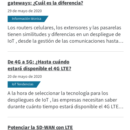
fiabilidad y seguridad.
gateways: ¿Cuál es la diferencia?
29 de mayo de 2020
Información técnica
Los routers celulares, los extensores y las pasarelas
tienen similitudes y diferencias en un despliegue de
IoT , desde la gestión de las comunicaciones hasta
la optimización del rendimiento celular y la
traducción de los datos multiprotocolo de varias
radios y módems al protocolo IP. Este artículo
De 4G a 5G: ¿Hasta cuándo
describe las diferencias.
estará disponible el 4G LTE?
20 de mayo de 2020
IoT Tendencias
A la hora de seleccionar la tecnología para los
despliegues de IoT , las empresas necesitan saber
durante cuánto tiempo estará disponible el 4G LTE,
si el 5G dejará obsoleto al 4G y cómo planificar su
inversión. La respuesta es que habrá un largo
periodo de tiempo, probablemente al menos una
Potenciar la SD-WAN con LTE