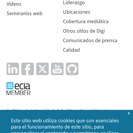
Liderazgo
Vídeos
Ubicaciones
Seminarios web
Cobertura mediática
Otros sitios de Digi
Comunicados de prensa
Calidad
Política de privacidad
|
Política de cookies
|
x
Este sitio web utiliza cookies que son esenciales
Aviso legal
|
Mapa del sitio
para el funcionamiento de este sitio, para