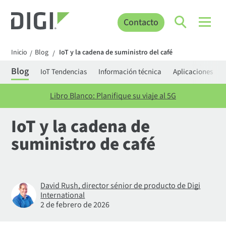
Contacto
Inicio
Blog
IoT y la cadena de suministro del café
/
/
Blog
IoT Tendencias
Información técnica
Aplicaciones
Libro Blanco: Planifique su viaje al 5G
IoT y la cadena de
suministro de café
David Rush, director sénior de producto de Digi
International
2 de febrero de 2026