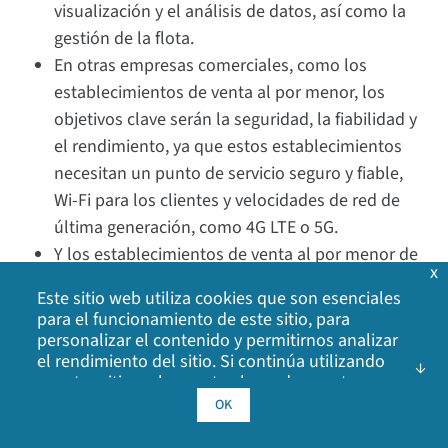
visualización y el análisis de datos, así como la
gestión de la flota.
En otras empresas comerciales, como los
establecimientos de venta al por menor, los
objetivos clave serán la seguridad, la fiabilidad y
el rendimiento, ya que estos establecimientos
necesitan un punto de servicio seguro y fiable,
Wi-Fi para los clientes y velocidades de red de
última generación, como 4G LTE o 5G.
Y los establecimientos de venta al por menor de
x
servicios alimentarios necesitan un control
Este sitio web utiliza cookies que son esenciales
rápido y preciso de la temperatura para la
para el funcionamiento de este sitio, para
elaboración de informes y el cumplimiento de la
personalizar el contenido y permitirnos analizar
el rendimiento del sitio. Si continúa utilizando
normativa.
nuestro sitio web, acepta el uso de nuestras
cookies. Haga clic en Aceptar para indicar que
Digi apoya toda la gama de objetivos, con su amplio
OK
acepta nuestra
política de cookies
, incluidas las
conjunto de soluciones de conectividad, incluyendo
cookies de publicidad, las cookies de análisis y el