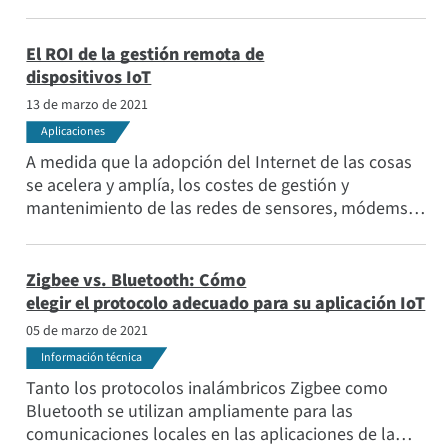
artículo cubrimos los elementos comunes en una
red de dispositivos de IoT y proporcionamos
ejemplos de cómo los dispositivos envían y reciben
El ROI de la gestión remota de
datos.
dispositivos IoT
13 de marzo de 2021
Aplicaciones
A medida que la adopción del Internet de las cosas
se acelera y amplía, los costes de gestión y
mantenimiento de las redes de sensores, módems y
otros dispositivos conectados pueden aumentar. Por
ese motivo, se necesita una estrategia de gestión
que ofrezca un "panel único" para supervisar,
Zigbee vs. Bluetooth: Cómo
gestionar, solucionar problemas y actualizar esos
elegir el protocolo adecuado para su aplicación IoT
dispositivos.
05 de marzo de 2021
Información técnica
Tanto los protocolos inalámbricos Zigbee como
Bluetooth se utilizan ampliamente para las
comunicaciones locales en las aplicaciones de la