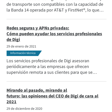
de transporte son compatibles con la capacidad de
la Banda 14 operada por AT&T y FirstNet®, lo que
permite comunicaciones prioritarias y preventivas
cuando son necesarias para la seguridad pública y la
respuesta a emergencias.
Redes seguras y APNs privadas:
Cómo pueden ayudar los servicios profesionales
de Digi
29 de enero de 2021
Información técnica
Los servicios profesionales de Digi asesoran
periódicamente a las empresas que ofrecen
supervisión remota a sus clientes para que se
aseguren de que están desplegando soluciones
seguras y sólidas que puedan ser supervisadas y
mantenidas a lo largo del tiempo.
Mirando al pasado, mirando al
futuro: las opiniones del CEO de Digi de cara al
2021
29 de diciembre de 2020