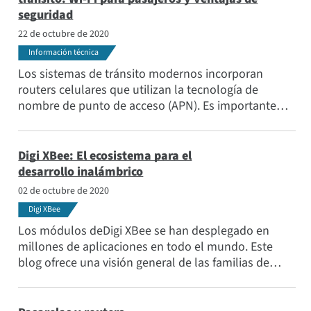
seguridad
22 de octubre de 2020
Información técnica
Los sistemas de tránsito modernos incorporan
routers celulares que utilizan la tecnología de
nombre de punto de acceso (APN). Es importante
entender los métodos incorporados en el router
para facilitar la comunicación pública y privada a
través de APN, ya que tienen importantes
Digi XBee: El ecosistema para el
implicaciones para el coste de su agencia de
desarrollo inalámbrico
transporte, así como la capacidad de apoyar de
02 de octubre de 2020
forma segura el Wi-Fi de los pasajeros.
Digi XBee
Los módulos deDigi XBee se han desplegado en
millones de aplicaciones en todo el mundo. Este
blog ofrece una visión general de las familias de
módulos, las herramientas para desarrolladores y
las aplicaciones de Digi XBee.