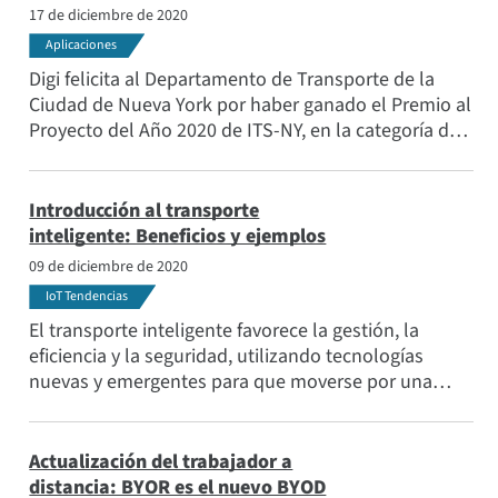
17 de diciembre de 2020
Aplicaciones
Digi felicita al Departamento de Transporte de la
Ciudad de Nueva York por haber ganado el Premio al
Proyecto del Año 2020 de ITS-NY, en la categoría de
Sistemas de Comunicaciones ITS. El proyecto
supuso una enorme mejora de la infraestructura en
los cinco distritos de la ciudad de Nueva York,
Introducción al transporte
incluyendo la instalación de routers celulares Digi en
inteligente: Beneficios y ejemplos
cada intersección.
09 de diciembre de 2020
IoT Tendencias
El transporte inteligente favorece la gestión, la
eficiencia y la seguridad, utilizando tecnologías
nuevas y emergentes para que moverse por una
ciudad sea más cómodo, rentable y seguro.
Actualización del trabajador a
distancia: BYOR es el nuevo BYOD