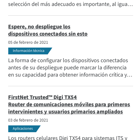
selección del más adecuado es importante, al igual
que la optimización de ese rendimiento con la
colocación correcta en su edificio durante el proceso
de instalación. Este artículo cubre ambos temas.
Espere, no despliegue los
dispositivos conectados sin esto
05 de febrero de 2021
Información técnica
La forma de configurar los dispositivos conectados
antes de su despliegue puede marcar la diferencia
en su capacidad para obtener información crítica y
distribuir rápidamente las actualizaciones de
firmware y los parches de seguridad.
FirstNet Trusted™ Digi TX54
Router de comunicaciones móviles para primeros
intervinientes y usuarios primarios ampliados
03 de febrero de 2021
Aplicaciones
Los routers celulares Digi TX54 para sistemas ITS y