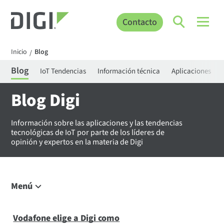
Contacto
Inicio
Blog
/
Blog
IoT Tendencias
Información técnica
Aplicaciones
Blog Digi
Información sobre las aplicaciones y las tendencias
tecnológicas de IoT por parte de los líderes de
opinión y expertos en la materia de Digi
Menú
Explorar el blog
IoT Tendencias
Vodafone elige a Digi como