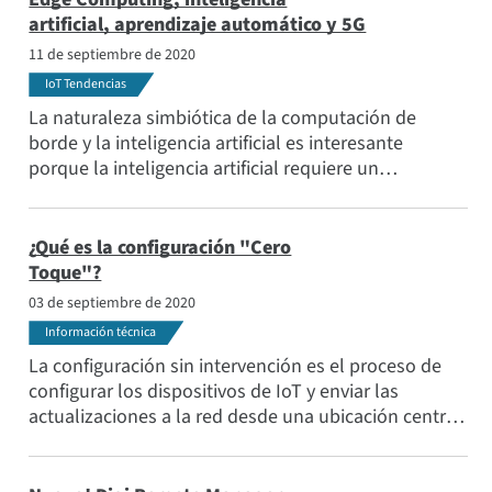
forma segura y recaudó una cantidad récord para
artificial, aprendizaje automático y 5G
dos organizaciones comunitarias.
11 de septiembre de 2020
IoT Tendencias
La naturaleza simbiótica de la computación de
borde y la inteligencia artificial es interesante
porque la inteligencia artificial requiere un
procesamiento extremadamente rápido de los
datos, que la computación de borde permite;
mientras tanto, la IA permite un mayor rendimiento
¿Qué es la configuración "Cero
de los recursos informáticos en el borde.
Toque"?
03 de septiembre de 2020
Información técnica
La configuración sin intervención es el proceso de
configurar los dispositivos de IoT y enviar las
actualizaciones a la red desde una ubicación central.
La configuración cero permite a los equipos de TI
configurar, o modificar, cientos o incluso miles de