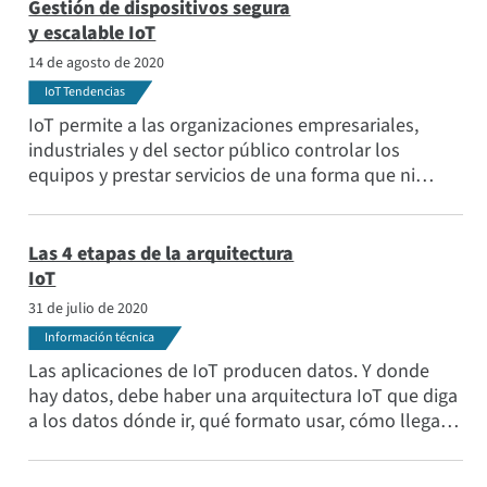
Gestión de dispositivos segura
y escalable IoT
14 de agosto de 2020
IoT Tendencias
IoT permite a las organizaciones empresariales,
industriales y del sector público controlar los
equipos y prestar servicios de una forma que ni
siquiera era posible hace una década. Actualmente
hay millones de dispositivos IoT desplegados en
todo el mundo. Y la gestión de dispositivos IoT es un
Las 4 etapas de la arquitectura
componente fundamental de esas soluciones.
IoT
31 de julio de 2020
Información técnica
Las aplicaciones de IoT producen datos. Y donde
hay datos, debe haber una arquitectura IoT que diga
a los datos dónde ir, qué formato usar, cómo llegar y
qué acciones tomar en base a estos datos.