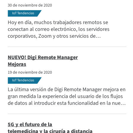
30 de noviembre de 2020
IoT Tendencias
Hoy en día, muchos trabajadores remotos se
conectan al correo electrónico, los servidores
corporativos, Zoom y otros servicios de
videoconferencia a través de nuestros routers Wi-Fi
domésticos. En muchos casos, estos routers
domésticos están siendo llevados al límite entre el
NUEVO! Digi Remote Manager
trabajo remoto, la escuela en línea, Netflix, YouTube
Mejoras
y otros servicios de streaming, lo que provoca
19 de noviembre de 2020
problemas de productividad y seguridad.
IoT Tendencias
La última versión de Digi Remote Manager mejora en
gran medida la experiencia del usuario de los flujos
de datos al introducir esta funcionalidad en la nueva
interfaz de usuario, mejoras centradas en la gestión
de subcuentas y muchas otras mejoras de
usabilidad
5G y el futuro de la
telemedicina y la cirugía a distancia