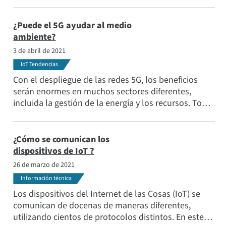
automatización, inteligencia y conectividad sin
precedentes a precios y prestaciones que antes eran
impensables. Este blog comparte ejemplos de
¿Puede el 5G ayudar al medio
dispositivos de IoT y cómo funcionan entre
ambiente?
bastidores.
3 de abril de 2021
IoT Tendencias
Con el despliegue de las redes 5G, los beneficios
serán enormes en muchos sectores diferentes,
incluida la gestión de la energía y los recursos. Todo
lo que pueda optimizarse para funcionar mejor, más
rápido y con menos recursos tendrá un impacto
positivo en el medio ambiente. Este artículo explora
¿Cómo se comunican los
las formas en que la 5G puede tener un impacto
dispositivos de IoT ?
positivo.
26 de marzo de 2021
Información técnica
Los dispositivos del Internet de las Cosas (IoT) se
comunican de docenas de maneras diferentes,
utilizando cientos de protocolos distintos. En este