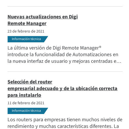
Internet de las cosas (IoT), y hay que tener en cuenta
algunas ventajas y desventajas a la hora de elegir el
más adecuado para su aplicación
Nuevas actualizaciones en Digi
Remote Manager
23 de febrero de 2021
Información técnica
La última versión de Digi Remote Manager®
introduce la funcionalidad de Automatizaciones en
la nueva interfaz de usuario y mejoras centradas en
la gestión de subcuentas. Las funciones de la
versión anterior se centraban en el apoyo continuo a
la certificación FirstNet®.
Selección del router
empresarial adecuado y de la ubicación correcta
para instalarlo
11 de febrero de 2021
Información técnica
Los routers para empresas tienen muchos niveles de
rendimiento y muchas características diferentes. La