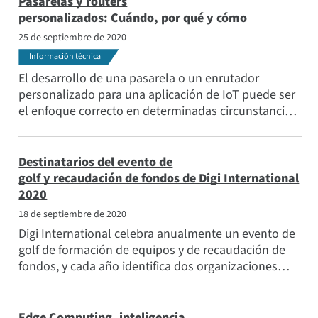
Pasarelas y routers
personalizados: Cuándo, por qué y cómo
25 de septiembre de 2020
Información técnica
El desarrollo de una pasarela o un enrutador
personalizado para una aplicación de IoT puede ser
el enfoque correcto en determinadas circunstancias,
como cuando se necesita cumplir con requisitos de
certificación específicos para industrias altamente
reguladas. Este artículo cubre esas circunstancias y
Destinatarios del evento de
cómo los Servicios de Diseño Inalámbrico de Digi
golf y recaudación de fondos de Digi International
pueden ayudar.
2020
18 de septiembre de 2020
Digi International celebra anualmente un evento de
golf de formación de equipos y de recaudación de
fondos, y cada año identifica dos organizaciones
impactantes para recibir los ingresos del evento. En
2020, en medio de la pandemia mundial de COVID-
19, Digi encontró la manera de celebrar el evento de
Edge Computing, inteligencia