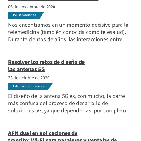
06 de noviembre de 2020
IoT Tendencias
Nos encontramos en un momento decisivo para la
telemedicina (también conocida como telesalud).
Durante cientos de años, las interacciones entre
médicos y pacientes han sido en su mayoría cara a
cara en consultas médicas, hospitales, hogares y
centros de atención. Pero hoy en día, las nuevas
Resolver los retos de diseño de
tecnologías y las redes más rápidas, como 4G LTE y
las antenas 5G
5G, están cambiando la cara de la asistencia
23 de octubre de 2020
sanitaria.
Información técnica
El diseño de la antena 5G es, con mucho, la parte
más confusa del proceso de desarrollo de
soluciones 5G, ya que depende casi por completo
del factor de forma del dispositivo final y de las
preferencias de los OEM. En este blog, ofrecemos
información sobre el diseño de la antena del
APN dual en aplicaciones de
dispositivo de equipo de usuario (UE) 5G.
tránsito: Wi-Fi para pasajeros y ventajas de