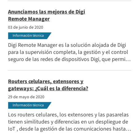
digital para atraer e informar. La clave del éxito en
este sector está en resolver los retos de velocidad,
Anunciamos las mejoras de Digi
fiabilidad y seguridad.
Remote Manager
03 de junio de 2020
Información técnica
Digi Remote Manager es la solución alojada de Digi
para la supervisión completa, la gestión y el control
seguro de las redes de dispositivos Digi, que permite
a los administradores de red configurar e
implementar rápidamente sus dispositivos IoT y
gestionar las actualizaciones de firmware con unos
Routers celulares, extensores y
pocos clics. La última versión de Digi RM incluye una
gateways: ¿Cuál es la diferencia?
serie de funciones para facilitar su uso.
29 de mayo de 2020
Información técnica
Los routers celulares, los extensores y las pasarelas
tienen similitudes y diferencias en un despliegue de
IoT , desde la gestión de las comunicaciones hasta
la optimización del rendimiento celular y la