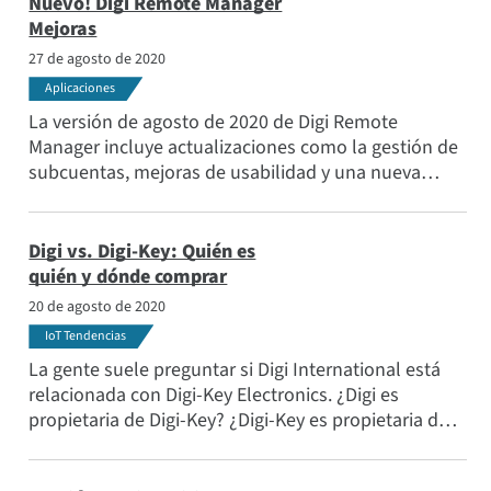
dispositivos de forma remota.
Nuevo! Digi Remote Manager
Mejoras
27 de agosto de 2020
Aplicaciones
La versión de agosto de 2020 de Digi Remote
Manager incluye actualizaciones como la gestión de
subcuentas, mejoras de usabilidad y una nueva
función: el Centro de Notificaciones. Estamos
trabajando en mejoras cada día, incluyendo nuevas
APIs y funcionalidades de UI. También estamos
Digi vs. Digi-Key: Quién es
creando módulos de formación centrados en la
quién y dónde comprar
usabilidad de Digi Remote Manager.
20 de agosto de 2020
IoT Tendencias
La gente suele preguntar si Digi International está
relacionada con Digi-Key Electronics. ¿Digi es
propietaria de Digi-Key? ¿Digi-Key es propietaria de
Digi? ¿Están las dos empresas juntas de alguna
manera? Aquí están las respuestas.