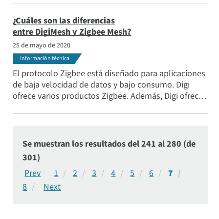
traducción de los datos multiprotocolo de varias
radios y módems al protocolo IP. Este artículo
¿Cuáles son las diferencias
describe las diferencias.
entre DigiMesh y Zigbee Mesh?
25 de mayo de 2020
Información técnica
El protocolo Zigbee está diseñado para aplicaciones
de baja velocidad de datos y bajo consumo. Digi
ofrece varios productos Zigbee. Además, Digi ofrece
DigiMesh® una tecnología de malla para aquellos
que buscan un protocolo de malla con menos
complejidades.
Se muestran los resultados del 241 al 280 (de
301)
1
2
3
4
5
6
7
8