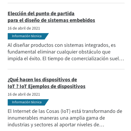
reglamentos medioambientales aplicables, así como
otras medidas voluntarias que suscribimos.
Elección del punto de partida
para el diseño de sistemas embebidos
16 de abril de 2021
Información técnica
Al diseñar productos con sistemas integrados, es
fundamental eliminar cualquier obstáculo que
impida el éxito. El tiempo de comercialización suele
ser crítico. No quieres que nada ralentice tu proceso
por razones evitables, como no tener una visión
clara de tu objetivo final, o no tener los recursos
¿Qué hacen los dispositivos de
adecuados para tener éxito.
IoT ? IoT Ejemplos de dispositivos
16 de abril de 2021
Información técnica
El Internet de las Cosas (IoT) está transformando de
innumerables maneras una amplia gama de
industrias y sectores al aportar niveles de