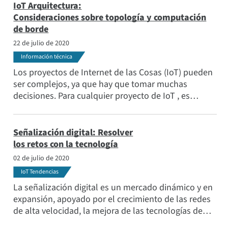
IoT Arquitectura:
Consideraciones sobre topología y computación
de borde
22 de julio de 2020
Información técnica
Los proyectos de Internet de las Cosas (IoT) pueden
ser complejos, ya que hay que tomar muchas
decisiones. Para cualquier proyecto de IoT , es
necesario adquirir dispositivos de comunicación,
como radios y pasarelas, conectar esos dispositivos
utilizando uno o varios métodos y protocolos de
Señalización digital: Resolver
conexión, y asegurarse de que los dispositivos
los retos con la tecnología
funcionan como es debido. Una arquitectura IoT es
02 de julio de 2020
el resultado final de estas decisiones.
IoT Tendencias
La señalización digital es un mercado dinámico y en
expansión, apoyado por el crecimiento de las redes
de alta velocidad, la mejora de las tecnologías de
comunicación y la capacidad de la señalización